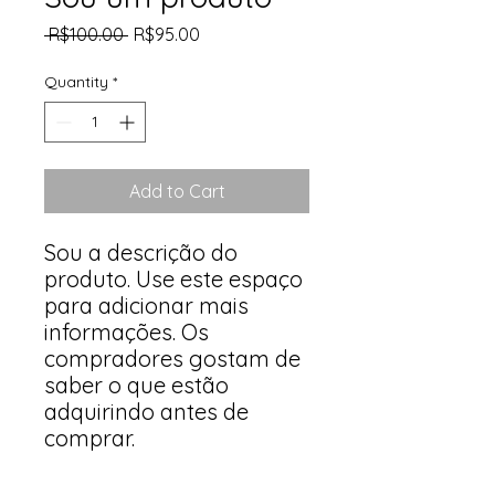
Regular
Sale
 R$100.00 
R$95.00
Price
Price
Quantity
*
Add to Cart
Sou a descrição do 
produto. Use este espaço 
para adicionar mais 
informações. Os 
compradores gostam de 
saber o que estão 
adquirindo antes de 
comprar.