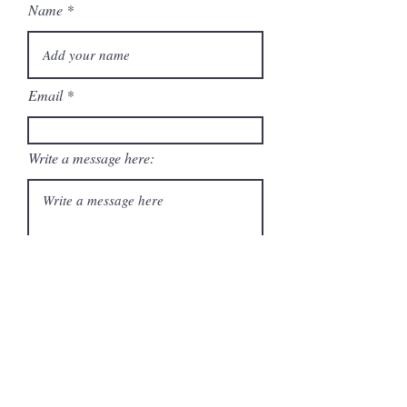
Name
Email
Write a message here:
I understand and agree that my
contact information will be saved
and used by Big Tiny Houses to
respond to my contact request via
email.