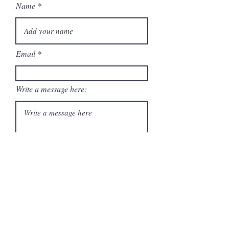
Name
Email
Write a message here:
I understand and agree that my
contact information will be saved
and used by Big Tiny Houses to
respond to my contact request via
email.